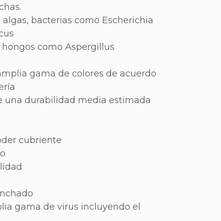
chas.
, algas, bacterias como Escherichia
ccus
n hongos como Aspergillus
amplia gama de colores de acuerdo
ería
e una durabilidad media estimada
oder cubriente
do
lidad
anchado
lia gama de virus incluyendo el