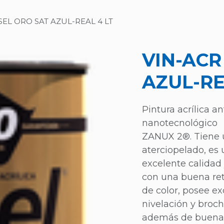
SEL ORO SAT AZUL-REAL 4 LT
VIN-ACR
AZUL-RE
Pintura acrílica 
nanotecnológico
ZANUX 2®. Tiene 
aterciopelado, es
excelente calidad 
con una buena re
de color, posee ex
nivelación y broc
además de buena a