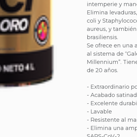
intemperie y man
Elimina levaduras
coli y Staphyloco
aureus, y tambié
brasiliensis.
Se ofrece en una 
al sistema de “Gal
Millennium”. Tien
de 20 años.
- Extraordinario p
- Acabado satina
- Excelente durabi
- Lavable
- Resistente al m
- Elimina una amp
SARS-CoV-2