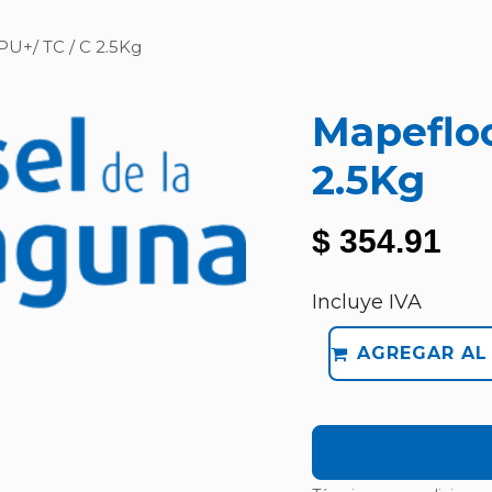
U+/ TC / C 2.5Kg
Mapefloo
2.5Kg
$
354.91
Incluye IVA
AGREGAR AL