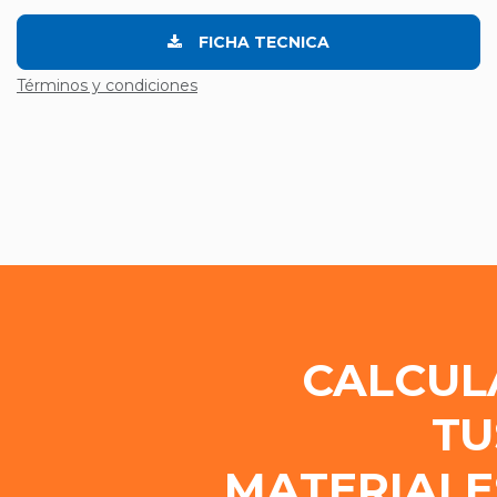
FICHA TECNICA
Términos y condiciones
CALCUL
TU
MATERIALE