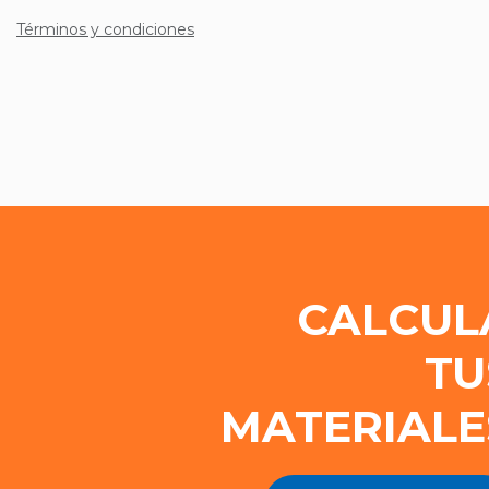
Términos y condiciones
CALCUL
TU
MATERIALE