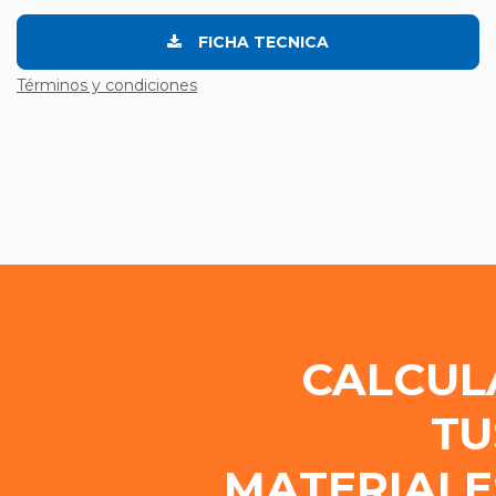
FICHA TECNICA
Términos y condiciones
CALCUL
TU
MATERIALE